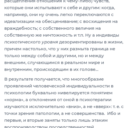
расщепления отношения к чему-либо) чувств,
которые они испытывают к себе и другим: когда,
например, они ну очень легко переключаются с
идеализации на обесценивание; с восхищения на
враждебность; с собственного величия на
собственную же ничтожность и т.п. Ну а индивиды
психотического уровня
дезориентированы в жизни,
причем настолько, что у них размыта граница не
только между собой и другими, но и между
внешним, случающимся в реальном мире и
внутренним, происходящим в их голове…
В результате получается, что многообразие
проявлений человеческой индивидуальности в
психологии буквально нивелируется понятием
«норма», а отклонения от оной в психотерапии
изучаются исключительно «вниз», а не «вверх»: т. е. с
точки зрения патологии, а не совершенства. Ибо и
первые, и вторые заняты только лишь этаким
воспроизводством
посредственностей