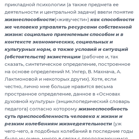
прикладной психологии (а также предмета ее
деятельности и центральной задачи) ввели понятие
жизнеспособности
(«живучести»)
как способности
же человека управлять ресурсами собственной
жизни: социально приемлемым способом и в
контексте экономических, социальных и
культурных норм, а также условий и ситуаций
(обстоятельств) экзистенции
(рабочее и, так
сказать, синтетическое определение, построенное
на основе определений М. Унгер, В. Махнача, А.
Лактионовой и некоторых других). Хотя, если
честно, лично мне больше нравится весьма
пространное определение, данное в «Основах
духовной культуры» (энциклопедический словарь
педагога) согласно которому
жизнеспособность
суть
приспособленность человека к жизни и
резким колебаниям жизнедеятельности
(уж
чего-чего, а подобных колебаний в последние годы
было ну очень много в связи с продолжающимся,