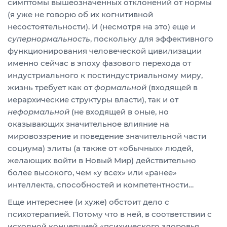
симптомы вышеозначенных отклонений от нормы
(я уже не говорю об их когнитивной
несостоятельности). И (несмотря на это) еще и
супернормальность
, поскольку для эффективного
функционирования человеческой цивилизации
именно сейчас в эпоху фазового перехода от
индустриального к постиндустриальному миру,
жизнь требует как от
формальной
(входящей в
иерархические структуры власти), так и от
неформальной
(не входящей в оные, но
оказывающих значительное влияние на
мировоззрение и поведение значительной части
социума) элиты (а также от «обычных» людей,
желающих войти в Новый Мир) действительно
более высокого, чем «у всех» или «ранее»
интеллекта, способностей и компетентности…
Еще интереснее (и хуже) обстоит дело с
психотерапией. Потому что в ней, в соответствии с
исходной концепцией «психического здоровья,