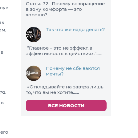
Статья 32. Почему возвращение
гнув
в зону комфорта — это
хорошо?...…
ак
Так что же надо делать?
ом,
​“Главное – это не эффект, а
ов
эффективность в действиях.”...…
Почему не сбываются
мечты?
«Откладывайте на завтра лишь
та
.
то, что вы не хотите...…
 в
ВСЕ НОВОСТИ
 его