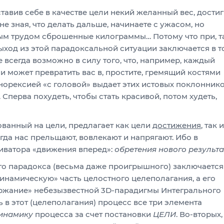
тавив себе в качестве цели некий желанный вес, дости
не зная, что делать дальше, начинаете с ужасом, но
лым трудом сброшенные килограммы… Потому что при, т
ход из этой парадоксальной ситуации заключается в т
не всегда возможно в силу того, что, например, каждый
 может превратить вас в, простите, гремящий костями
норексией «с головой» выдает этих истовых поклонник
 Сперва похудеть, чтобы стать красивой, потом худеть,
рованный на цели, предлагает как цели
достижения
, так и
егда нас прельщают, вовлекают и напрягают. Ибо в
тиватора «движения вперед»:
обретения нового результа
ого парадокса (весьма даже проигрышного) заключается
динамическую» часть целостного целеполагания, а его
ржание» небезызвестной 3D-парадигмы Интегрального
в этот (целеполагания) процесс все три элемента
инамику
процесса за счет постановки
ЦЕЛИ
. Во-вторых,