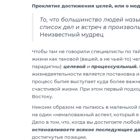
Проклятие достижения целей, или о мо
То, что большинство людей наз
список дел и встреч в произвол
Неизвестный мудрец
Чтобы там не говорили специалисты по та
жизни как таковой (вашей, а не чьей-то) че
парадигмы):
целевой
и
процессуальный.
жизнедеятельности является постановка и 
процесс бытия выступает куда более важны
счастливой жизни. При этом первый подхо
Востоку.
Никоим образом не пытаюсь в маленькой с
на один «немаловажный аспект, который я 
Дело в том, что, когда вы
достигаете
любой,
останавливаете всякое последующее д
достигнутые позиции.