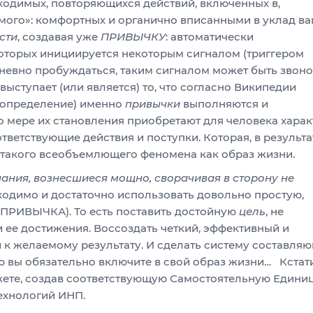
бходимых, повторяющихся действий, включенных в,
ого»: комфортных и органично вписанными в уклад в
сти
, создавая уже
ПРИВЫЧКУ
: автоматически
оторых инициируется некоторым сигналом (триггером
невно пробуждаться, таким сигналом может быть звон
ыступает (или является) то, что согласно Википедии
е определение) именно
привычки
выполняются и
о мере их становления приобретают для человека харак
ветствующие действия и поступки. Которая, в результа
такого всеобъемлющего феномена как образ жизни.
ания, вознесшиеся мощно, сворачивая в сторону не
ходимо и достаточно использовать довольно простую,
ПРИВЫЧКА). То есть поставить достойную
цель
, не
ее достижения. Воссоздать четкий, эффективный и
и к желаемому результату. И сделать систему составля
ую вы обязательно включите в свой образ жизни… Кстати
ете, создав соответствующую Самостоятельную Едини
ехнологий ИНП.