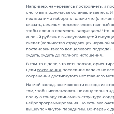
Например, намереваясь постройнеть, и пос
оного вы в одночасье останавливаетесь. И 
неотвратимо набирать только что (с тяже
сказать,
целевом
подходе, единственный вы
чтобы срочно
поставить новую цель
! Что 
«новый рубеж» в вышеупомянутой ситуации
скелет (количество страдающих нервной а
постановки такого вот целевого подхода) …
худеть, худеть до полного истощения…
В том-то и дело, что хотя подход, ориенти
цели
сохранения
, последние далеко не вс
сохранении достигнутого нет главного мо
На мой взгляд, возможности выхода из эт
том, чтобы использовать не одну только «
полную триаду «динамика-структура-соде
нейропрограммирования. То есть включать 
вышеупомянутой парадигмы. Во-первых,
д