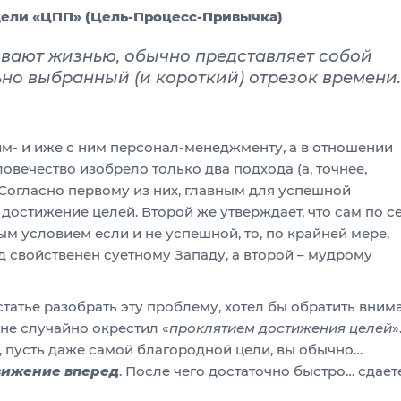
дели «ЦПП» (Цель-Процесс-Привычка)
ывают жизнью, обычно представляет собой
ьно выбранный (и короткий) отрезок времени.
йм- и иже с ним персонал-менеджменту, а в отношении
ловечество изобрело только два подхода (а, точнее,
Согласно первому из них, главным для успешной
достижение целей. Второй же утверждает, что сам по с
м условием если и не успешной, то, по крайней мере,
д свойственен суетному Западу, а второй – мудрому
татье разобрать эту проблему, хотел бы обратить вним
не случайно окрестил «
проклятием достижения целей
»
 пусть даже самой благородной цели, вы обычно…
вижение вперед
. После чего достаточно быстро… сдает