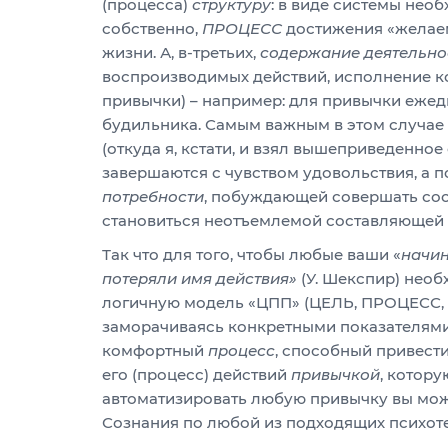
(процесса)
структуру
: в виде системы нео
собственно,
ПРОЦЕСС
достижения «желаем
жизни. А, в-третьих,
содержание
деятельно
воспроизводимых действий, исполнение к
привычки) – например: для привычки ежед
будильника. Самым важным в этом случае в
(откуда я, кстати, и взял вышеприведенно
завершаются с чувством удовольствия, а п
потребности
, побуждающей совершать соот
становиться неотъемлемой составляющей 
Так что для того, чтобы любые ваши «
начин
потеряли имя действия»
(У. Шекспир) необ
логичную модель «ЦПП» (ЦЕЛЬ, ПРОЦЕСС, 
заморачиваясь конкретными показателями 
комфортный
процесс
, способный привест
его (процесс) действий
привычкой
, котор
автоматизировать любую привычку вы мож
Сознания по любой из подходящих психот