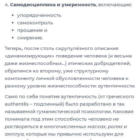
4.
Самодисциплина и умеренность
, включающие:
упорядоченность
самоконтроль
прощение и
смирение.
Теперь, после столь скрупулёзного описания
«динамизирующих» поведение человека (и весьма
даже жизнеспособных…) этических добродетелей,
обратимся ко второму, уже структурному
компоненту личной обусловленности человека к
разному уровню жизнеспособности:
аутентичности.
Само по себе понятие аутентичность (от греческого
authentēs – подлинный) было разработано в так
называемой гуманистической психологии. Каковая
понимала под этим
способность человека не
растворя
тьс
я в многочисленных масках, ролях и
амплуа,
которые мы привычно используем для