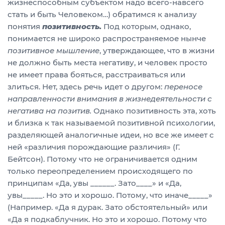
жизнеспособным субъектом надо всего-навсего
стать и быть Человеком…) обратимся к анализу
понятия
позитивность.
Под которым, однако,
понимается не широко распространяемое нынче
позитивное мышление
, утверждающее, что в жизни
не должно быть места негативу, и человек просто
не имеет права бояться, расстраиваться или
злиться. Нет, здесь речь идет о другом:
переносе
направленности внимания в жизнедеятельности с
негатива на позитив.
Однако позитивность эта, хоть
и близка к так называемой позитивной психологии,
разделяющей аналогичные идеи, но все же имеет с
ней «различия порождающие различия» (Г.
Бейтсон). Потому что не ограничивается одним
только переопределением происходящего по
принципам «Да, увы ______. Зато____» и «Да,
увы_____. Но это и хорошо. Потому, что иначе_____»
(Например. «Да я дурак. Зато обстоятельный» или
«Да я подкаблучник. Но это и хорошо. Потому что