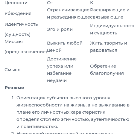
Ценности
От
К
Ограничивающие
Расширяющие и
Убеждения
и разъединяющее
связывающие
Идентичность
Индивидуальност
Эго и роли
и сущность
(сущность)
Миссия
Выжить любой
Жить, творить и
ценой
радоваться
(предназначение)
Достижение
успеха или
Обретение
Смысл
избегание
благополучия
неудачи
Резюме
Ориентация субъекта высокого уровня
жизнеспособности на жизнь, а не выживание в
плане его личностных характеристик
определяются его этичностью, аутентичностью
и позитивностью.
Наилучшей презентацией этичности как