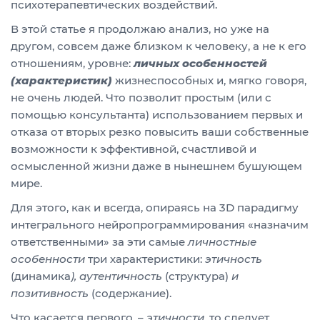
психотерапевтических воздействий.
В этой статье я продолжаю анализ, но уже на
другом, совсем даже близком к человеку, а не к его
отношениям, уровне:
личных особенностей
(характеристик)
жизнеспособных и, мягко говоря,
не очень людей. Что позволит простым (или с
помощью консультанта) использованием первых и
отказа от вторых резко повысить ваши собственные
возможности к эффективной, счастливой и
осмысленной жизни даже в нынешнем бушующем
мире.
Для этого, как и всегда, опираясь на 3D парадигму
интегрального нейропрограммирования «назначим
ответственными» за эти самые
личностные
особенности
три характеристики:
этичность
(динамика
), аутентичность
(структура)
и
позитивность
(содержание).
Что касается первого, –
этичности
, то следует