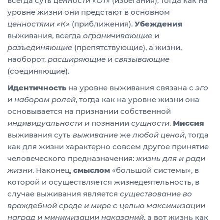
всегда суть
ценности
«
От
» (избегания), тогда как на
уровне жизни они предстают в основном
ценностями «К»
(приближения).
Убеждения
выживания, всегда
ограничивающие
и
разъединяющие
(препятствующие), а жизни,
наоборот,
расширяющие
и
связывающие
(соединяющие).
Идентичность
на уровне выживания связана с
эго
и набором ролей
, тогда как на уровне жизни она
основывается на признании собственной
индивидуальности и
познании
сущности
.
Миссия
выживания суть
выживание
же
любой ценой
, тогда
как для жизни характерно совсем другое принятие
человеческого предназначения:
жизнь для и ради
жизни
. Наконец,
смыслом
«большой системы», в
которой и осуществляется жизнедеятельность, в
случае выживания является
существование во
враждебной среде и мире с целью максимизации
наград и минимизации наказаний
, а вот жизнь как