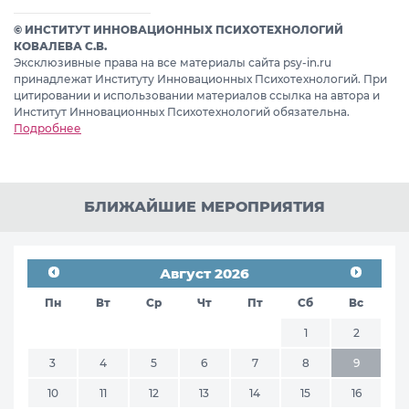
© ИНСТИТУТ ИННОВАЦИОННЫХ ПСИХОТЕХНОЛОГИЙ
КОВАЛЕВА С.В.
Эксклюзивные права на все материалы сайта psy-in.ru
принадлежат Институту Инновационных Психотехнологий. При
цитировании и использовании материалов ссылка на автора и
Институт Инновационных Психотехнологий обязательна.
Подробнее
БЛИЖАЙШИЕ МЕРОПРИЯТИЯ
Август 2026
Пн
Вт
Ср
Чт
Пт
Сб
Вс
1
2
3
4
5
6
7
8
9
10
11
12
13
14
15
16