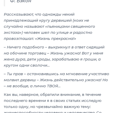
Ф. Бэкон
Рассказывают, что однажды некий
принадлежащий кругу дервишей (коих не
случайно называют «пьяницами священного
экстаза») человек шел по улице и радостно
провозглашал: «Жизнь прекрасна!»
– Ничего подобного – выкрикнул в ответ сидящий
на обочине торговец – Жизнь ужасна! Вот у меня
жена дура, дети уроды, зарабатываю я гроши, а
кругом одни сволочи…
– Ты прав – остановившись на мгновение участливо
молвил дервиш – Жизнь действительно ужасна! Но
– не вообще, а лично ТВОЯ…
Как вы, наверное, обратили внимание, в течение
последнего времени я в своих статьях исследую
только одну, но чрезвычайно важную тему:
жизнеспособности человека и человечества.
Со