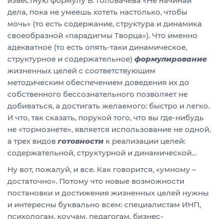
известную формулу В. Головачева «Не начинай
дела, пока не умеешь хотеть настолько, чтобы
мочь» (то есть содержание, структура и динамика
своеобразной «парадигмы Творца»). Что именно
адекватное (то есть опять-таки динамическое,
структурное и содержательное)
формулирование
жизненных целей с соответствующим
методическим обеспечением доведения их до
собственного бессознательного позволяет не
добиваться, а достигать желаемого: быстро и легко.
И что, так сказать, порукой того, что вы где-нибудь
не «тормознете», является использование не одной,
а трех видов
готовности
к реализации целей:
содержательной, структурной и динамической…
Ну вот, пожалуй, и все. Как говорится, «умному –
достаточно». Потому что новые возможности
постановки и достижения жизненных целей нужны
и интересны буквально всем: специалистам ИНП,
психологам, коучам, педагогам, бизнес-