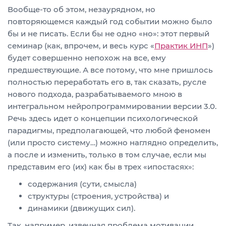
Вообще-то об этом, незаурядном, но
повторяющемся каждый год событии можно было
бы и не писать. Если бы не одно «но»: этот первый
семинар (как, впрочем, и весь курс «
Практик ИНП
»)
будет совершенно непохож на все, ему
предшествующие. А все потому, что мне пришлось
полностью переработать его в, так сказать, русле
нового подхода, разрабатываемого мною в
интегральном нейропрограммировании версии 3.0.
Речь здесь идет о концепции психологической
парадигмы, предполагающей, что любой феномен
(или просто систему…) можно наглядно определить,
а после и изменить, только в том случае, если мы
представим его (их) как бы в трех «ипостасях»:
содержания (сути, смысла)
структуры (строения, устройства) и
динамики (движущих сил).
Так, например, извечная проблема мотивации