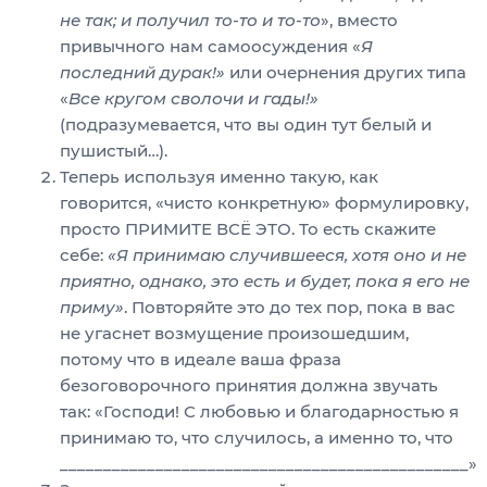
не так; и получил то-то и то-то
», вместо
привычного нам самоосуждения «
Я
последний дурак!»
или очернения других типа
«
Все кругом сволочи и гады!»
(подразумевается, что вы один тут белый и
пушистый…).
Теперь используя именно такую, как
говорится, «чисто конкретную» формулировку,
просто ПРИМИТЕ ВСЁ ЭТО. То есть скажите
себе:
«Я принимаю случившееся, хотя оно и не
приятно, однако, это есть и будет, пока я его не
приму»
. Повторяйте это до тех пор, пока в вас
не угаснет возмущение произошедшим,
потому что в идеале ваша фраза
безоговорочного принятия должна звучать
так: «Господи! С любовью и благодарностью я
принимаю то, что случилось, а именно то, что
_______________________________________________»