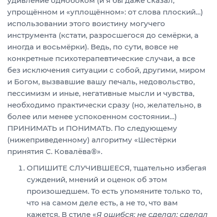
удивление однобоком (и я бы даже сказал,
упрощённом и «уплощённом»: от слова плоский…)
использовании этого воистину могучего
инструмента (кстати, разросшегося до семёрки, а
иногда и восьмёрки). Ведь, по сути, вовсе не
конкретные психотерапевтические случаи, а все
без исключения ситуации с собой, другими, миром
и Богом, вызвавшие вашу печаль, недовольство,
пессимизм и иные, негативные мысли и чувства,
необходимо практически сразу (но, желательно, в
более или менее успокоенном состоянии…)
ПРИНИМАТЬ и ПОНИМАТЬ. По следующему
(нижеприведенному) алгоритму «Шестёрки
принятия С. Ковалёва®».
ОПИШИТЕ СЛУЧИВШЕЕСЯ, тщательно избегая
суждений, мнений и оценок об этом
произошедшем. То есть упомяните только то,
что на самом деле есть, а не то, что вам
кажется. В стиле «
Я ошибся; не сделал; сделал