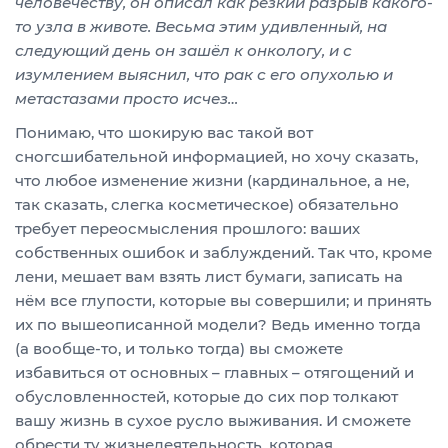
человечеству, он описал как резкий разрыв какого-
то узла в животе. Весьма этим удивленный, на
следующий день он зашёл к онкологу, и с
изумлением выяснил, что рак с его опухолью и
метастазами просто исчез…
Понимаю, что шокирую вас такой вот
сногсшибательной информацией, но хочу сказать,
что любое изменение жизни (кардинальное, а не,
так сказать, слегка косметическое) обязательно
требует переосмысления прошлого: ваших
собственных ошибок и заблуждений. Так что, кроме
лени, мешает вам взять лист бумаги, записать на
нём все глупости, которые вы совершили; и принять
их по вышеописанной модели? Ведь именно тогда
(а вообще-то, и только тогда) вы сможете
избавиться от основных – главных – отягощений и
обусловленностей, которые до сих пор толкают
вашу жизнь в сухое русло выживания. И сможете
обрести ту жизнедеятельность, которая