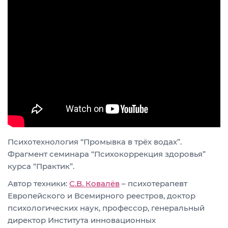
Психотехнология “Промывка в трёх водах”.
Фрагмент семинара “Психокоррекция здоровья”
курса “Практик”.
Автор техники:
С.В. Ковалёв
– психотерапевт
Европейского и Всемирного реестров, доктор
психологических наук, профессор, генеральный
директор Института инновационных