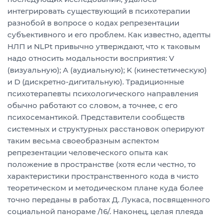
интегрировать существующий в психотерапии
разнобой в вопросе о кодах репрезентации
субъективного и его проблем. Как известно, адепты
НЛП и NLPt привычно утверждают, что к таковым
надо относить модальности восприятия: V
(визуальную); A (аудиальную); K (кинестетическую)
и D (дискретно-дигитальную). Традиционные
психотерапевты психологического направления
обычно работают со словом, а точнее, с его
психосемантикой. Представители сообществ
системных и структурных расстановок оперируют
таким весьма своеобразным аспектом
репрезентации человеческого опыта как
положение в пространстве (хотя если честно, то
характеристики пространственного кода в чисто
теоретическом и методическом плане куда более
точно переданы в работах Д. Лукаса, посвященного
социальной панораме /16/. Наконец, целая плеяда