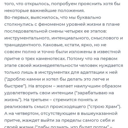
того, что открылось, попробуем прояснить хотя бы
некоторые важнейшие положения.
Во-первых, выяснилось, что мы буквально
столкнулись с феноменом уровней жизни в плане
последовательной смены четырех ее этапов:
инструментального, интенциального, смыслового и
транцедентного. Каковые, кстати, ярко, но не
совсем полно и точно были изложены в известной
притче о трех каменотесах. Потому что на первом
этапе своей жизнедеятельности человек нуждается
только лишь в инструментах для адаптации к ней
(“дроблю камни и хотел бы делать это легче и
быстрее”). На втором – желает наилучшим образом
удовлетворить свои интенции (“зарабатываю на
жизнь”). На третьем – стремится понять и
реализовать смысл происходящего (“строю Храм”).
А на четвертом, отсутствующем в вышеуказанной
притче, жаждет выйти за пределы самого себя и
своей жизни (“дабы познать, что будет потом” –