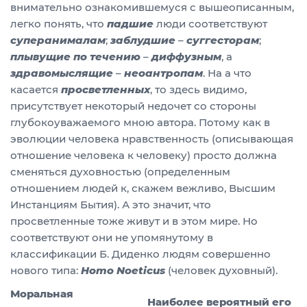
внимательно ознакомившемуся с вышеописанным,
легко понять, что
падшие
люди соответствуют
суперанималам
;
заблудшие
–
суггесторам
;
плывущие по течению
–
диффузным
, а
здравомыслящие
–
неоантропам
. На а что
касается
просветленных
, то здесь видимо,
присутствует некоторый недочет со стороны
глубокоуважаемого мною автора. Потому как в
эволюции человека нравственность (описывающая
отношение человека к человеку) просто должна
сменяться духовностью (определенным
отношением людей к, скажем вежливо, Высшим
Инстанциям Бытия). А это значит, что
просветленные тоже живут и в этом мире. Но
соответствуют они не упомянутому в
классификации Б. Диденко людям совершенно
нового типа:
Homo
Noeticus
(человек духовный).
Моральная
Наиболее вероятный его