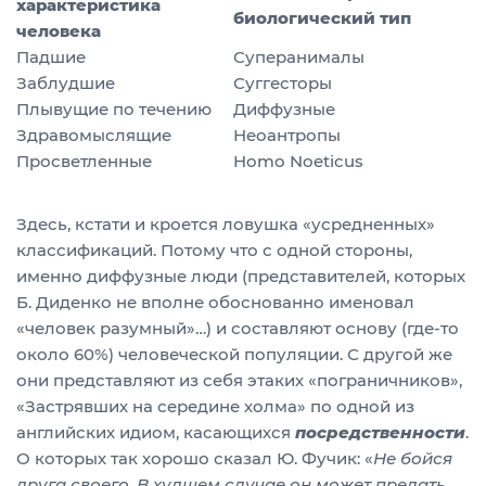
характеристика
биологический тип
человека
Падшие
Суперанималы
Заблудшие
Суггесторы
Плывущие по течению
Диффузные
Здравомыслящие
Неоантропы
Просветленные
Homo Noeticus
Здесь, кстати и кроется ловушка «усредненных»
классификаций. Потому что с одной стороны,
именно диффузные люди (представителей, которых
Б. Диденко не вполне обоснованно именовал
«человек разумный»…) и составляют основу (где-то
около 60%) человеческой популяции. С другой же
они представляют из себя этаких «пограничников»,
«Застрявших на середине холма» по одной из
английских идиом, касающихся
посредственности
.
О которых так хорошо сказал Ю. Фучик: «
Не бойся
друга своего. В худшем случае он может предать