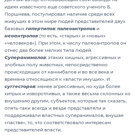
идеях известного еще советского ученого Б.
Поршнева, постулировал наличие среди всех
живущих в этом мире людей представителей двух
базовых
гипертипов
:
палеоантропов
и
неоантропов
(то есть, «старых» и «новых»
«человеков»). При этом, к числу палеоантропов он
отнес два более мелких типа людей.
Суперанималов
: этаких хищных, агрессивных и
злобных полу животных, непосредственно
происходящих от каннибалов и во все века и
времена относящихся к «власти имущих». И
суггесторов
: менее агрессивных, но куда более
хитрых и изворотливых, а также весьма склонных ко
внушению другим, субъектов, которые так сказать,
опять-таки всегда и везде представляли и
поддерживали властных суперанималов, внушая
«пастве», то, что соответствовало интересам
представителей власти.