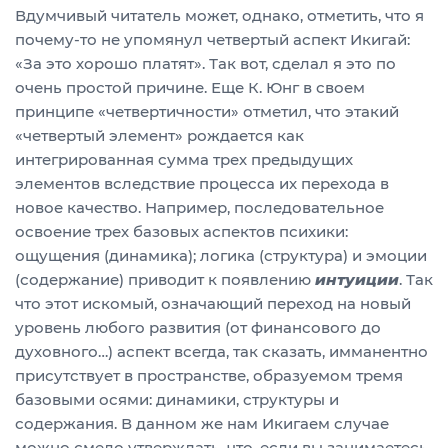
Вдумчивый читатель может, однако, отметить, что я
почему-то не упомянул четвертый аспект Икигай:
«За это хорошо платят». Так вот, сделал я это по
очень простой причине. Еще К. Юнг в своем
принципе «четвертичности» отметил, что этакий
«четвертый элемент» рождается как
интегрированная сумма трех предыдущих
элементов вследствие процесса их перехода в
новое качество. Например, последовательное
освоение трех базовых аспектов психики:
ощущения (динамика); логика (структура) и эмоции
(содержание) приводит к появлению
интуиции
. Так
что этот искомый, означающий переход на новый
уровень любого развития (от финансового до
духовного…) аспект всегда, так сказать, имманентно
присутствует в пространстве, образуемом тремя
базовыми осями: динамики, структуры и
содержания. В данном же нам Икигаем случае
можно смело утверждать, что, если вы занимаетесь