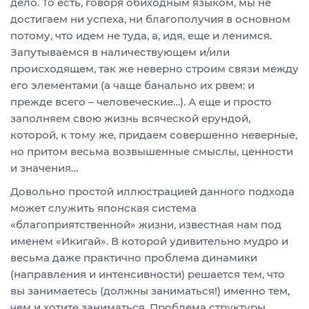
дело. То есть, говоря обиходным языком, мы не
достигаем ни успеха, ни благополучия в основном
потому, что идем не туда, а, идя, еще и ленимся.
Запутываемся в наличествующем и/или
происходящем, так же неверно строим связи между
его элементами (а чаще банально их рвем: и
прежде всего – человеческие…). А еще и просто
заполняем свою жизнь всяческой ерундой,
которой, к тому же, придаем совершенно неверные,
но притом весьма возвышенные смыслы, ценности
и значения…
Довольно простой иллюстрацией данного подхода
может служить японская система
«благоприятственной» жизни, известная нам под
именем «Икигай». В которой удивительно мудро и
весьма даже практично проблема динамики
(направления и интенсивности) решается тем, что
вы занимаетесь (должны заниматься!) именно тем,
чем и хотите заниматься. Проблема структуры