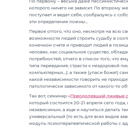
По первому – весьма даже пессимистическо
которого ничего не зависит. По второму же
поступает и ведет себя, сообразуясь с со
эти определения ложны…
Первое оттого, что оно, несмотря на всю с
возможности людей строить судьбу в соотв
конечном счете и приводит людей в позици
человек, как социальное существо, облад
потребностей, отчего в список того, что 
типа переедания; страсти к нездоровой пищ
компьютерных…); а также (упаси боже!) са
какой независимости говорить не приходит
патологически зависимого от какого-то об
Так вот, семинар «
Преодолевший лживые со
который состоится 20-21 апреля сего года, 
независимым, а еще и научиться делать та
универсальный (то есть для всех видов за
модуль психотерапевтической работы с ад