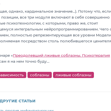
.
щая, однако, кардинальное значение…). Потому что, есл
й позиции, все три модуля включают в себя совершенно
ые психотехнологии, с которыми, право же, стоит
щемуся интегральным нейропрограммированием. Чего 
ением, полностью репрезентирующая все уровни Модел
полняемая посредством столь полюбившегося ценител
инаре «
Преодолевший лживые соблазны. Психотерапия
 сам я на нем точно буду…
зависимость
соблазны
лживые соблазны
ДРУГИЕ СТАТЬИ
сть против инфантилизации