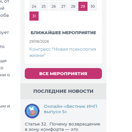
, от
24
25
26
27
28
29
30
ый
 оба
31
рует
БЛИЖАЙШЕЕ МЕРОПРИЯТИЕ
29/08/2026
то
Конгресс “Новая психология
жизни”
ещи
ко
ВСЕ МЕРОПРИЯТИЯ
ни о
ПОСЛЕДНИЕ НОВОСТИ
ным и
Онлайн-«Вестник ИНП
выпуск 5»
Статья 32. Почему возвращение
в зону комфорта — это