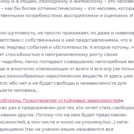
му и, в общем, обиходному и житейскому – это человек
 – как бы более оптимистическому – это человек, котор
бственными потребностями, восприятиями и оценками. И
вою шутливость, не просто принижает, но даже и нивели
етствии с собственными о ней представлениями, что в
ю Жертвы: событий и обстоятельств. А второе потому, ч
ает способностью к неограниченному росту своих
ему надобно, легко попадают совершенно непотребные в
е и алкоголю; отвлекающих от всего и вся игр (не толь
мых разнообразных наркотических веществ. И здесь уже 
ся: ибо нет и не будет свободы и независимости для
ъекта человека…
блазны. Психотерапия устойчивых зависимостей
»
,
как раз и предназначен для тех, кто хочет стать свобод
ковыми других. Потому что на нем будет представлен
висимостей, в том числе и мною не упомянутых…) мета-
дикциями (так на ученом языке называются все