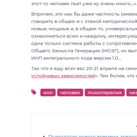
этот-то человек пьет уже ну очень много…»
Впрочем, это как бы даже частность (имею
говорить в общем и с этакой методическо
новые, мощные и, в общем-то, универсальн
ознакомиться всем и каждому, интересую
одна только система работы с сопротивл
Общего Замысла Генерации (МОЗГ), но вы
ИНП интегрального кода версии 1.0…
Так что я жду всех вас 20-21 апреля на сем
устойчивых зависимостей
». Тем более, что
инп
человек
психотерапия
не
Психология нового времени: зрело