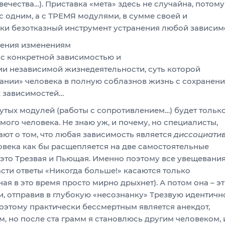
ечества…). Приставка «мета» здесь не случайна, потому
с одним, а с ТРЕМЯ модулями, в сумме своей и
и безотказный инструмент устранения любой зависим
ления изменениям
с конкретной зависимостью и
и независимой жизнедеятельности, суть которой
ании» человека в полную соблазнов жизнь с сохранен
х зависимостей…
утых модулей (работы с сопротивлением…) будет тольк
ого человека. Не знаю уж, и почему, но специалисты,
ют о том, что любая зависимость является
диссоциати
ловека как бы расщепляется на две самостоятельные
 это Трезвая и Пьющая. Именно поэтому все увещевани
сти ответы «Никогда больше!» касаются только
я в это время просто мирно дрыхнет). А потом она – эт
и, отправив в глубокую «несознанку» Трезвую идентично
оэтому практически бессмертным является анекдот,
м, но после ста грамм я становлюсь другим человеком, 