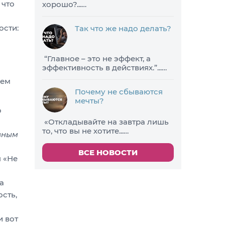
 что
хорошо?...…
ости:
Так что же надо делать?
​“Главное – это не эффект, а
эффективность в действиях.”...…
ием
Почему не сбываются
мечты?
о
«Откладывайте на завтра лишь
то, что вы не хотите...…
вным
ВСЕ НОВОСТИ
я «Не
а
сть,
и вот