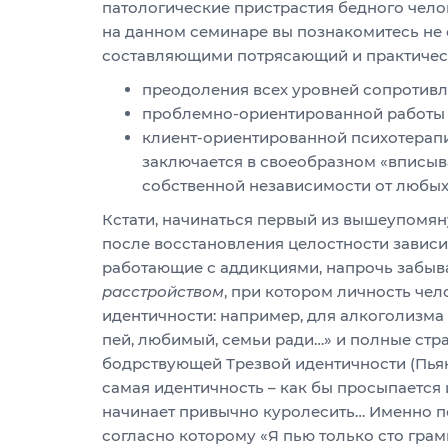
патологические пристрастия бедного челов
на данном семинаре вы познакомитесь не 
составляющими потрясающий и практическ
преодоления всех уровней сопротив
проблемно-ориентированной работы 
клиент-ориентированной психотерапи
заключается в своеобразном «вписыв
собственной независимости от любы
Кстати, начинаться первый из вышеупомян
после восстановления целостности зависим
работающие с аддикциями, напрочь забыва
расстройством
, при котором личность че
идентичности: например, для алкоголизма
пей, любимый, семьи ради…» и полные стра
бодрствующей Трезвой идентичности (Пьяна
самая идентичность – как бы просыпается 
начинает привычно куролесить… Именно п
согласно которому «Я пью только сто грам