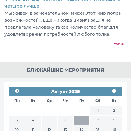
четыре лучше
Мы живем в замечательном мире! Этот мир полон
возможностей… Еще никогда цивилизация не
предлагала человеку такое количество благ для
удовлетворения потребностей любого толка.
Статья
БЛИЖАЙШИЕ МЕРОПРИЯТИЯ
Август 2026
Пн
Вт
Ср
Чт
Пт
Сб
Вс
1
2
3
4
5
6
7
8
9
10
11
12
13
14
15
16