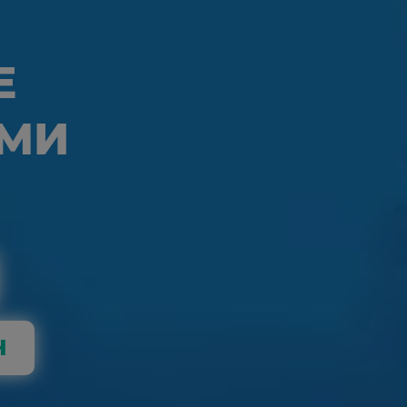
Е
МИ
Н